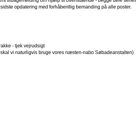
 samt tilbagemelding om hjælp til ovenstående - begge dele senest 
en sidste opdatering med forhåbentlig bemanding på alle poster.
rakke - tjek vejrudsigt
t, skal vi naturligvis bruge vores næsten-nabo Søbadeanstalten)