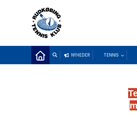
NYHEDER
TENNIS
T
m