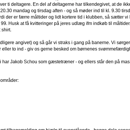
ver ti deltagere.
 En del af deltagerne har tilkendegivet, at de ikk
l. 20.30 mandag og tirsdag aften - og så møder ind til kl. 9.30 t
er er færre måltider og lidt kortere tid i klubben, så sætter vi b
9. Husk at få kvitteringer på jeres udlæg ifm indkøb til måltider, 
shirt.
dligere angivet) og så går vi straks i gang på banerne. Vi sørger
tur eller to ind - giv os gerne besked om børnenes svømmefærdigh
i har Jakob Schou som gæstetræner - og ellers står den på masser
e områder: