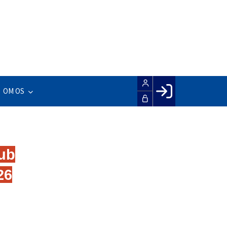
OM OS
Facebook login
Husk mig
Glemt password
ub
Opret profil
26
LOG IND