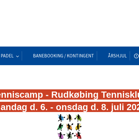
PADEL
BANEBOOKING / KONTINGENT
ÅRSHJUL
enniscamp - Rudkøbing Tenniskl
andag d. 6. - onsdag d. 8. juli 20