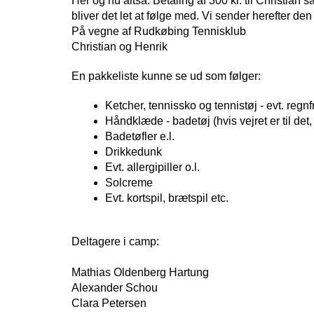
Her og nu altså: Betaling af 300 kr. til Christian
bliver det let at følge med. Vi sender herefter d
På vegne af Rudkøbing Tennisklub
Christian og Henrik
En pakkeliste kunne se ud som følger:
Ketcher, tennissko og tennistøj - evt. regnf
Håndklæde - badetøj (hvis vejret er til de
Badetøfler e.l.
Drikkedunk
Evt. allergipiller o.l.
Solcreme
Evt. kortspil, brætspil etc.
Deltagere i camp:
Mathias Oldenberg Hartung
Alexander Schou
Clara Petersen