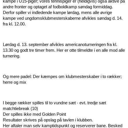
kampe i U15-piger; vores tennispiger er (heldigvis) også aktive på 
andre fronter og optaget af fodboldkamp søndag formiddag. 
Derfor spiller vi indledende kampe lørdag, mens alle øvrige 
kampe ved ungdomsklubmesterskaberne afvikles søndag d. 14. 
fra kl. 12.00.
Lørdag d. 13. september afvikles americanoturneringen fra kl. 
13.30 og godt tre timer frem. Her er otte tilmeldte i en alle mod alle 
turnering.
Og mere padel: Der kæmpes om klubmesterskaber i to rækker; 
herre og mix
I begge rækker spilles til to vundne sæt - evt. tredje sæt 
matchtiebreak (10)
Der spilles ikke med Golden Point
Resultater skrives på opslag på tavlen i klubben.
Her aftaler man selv kamptidspunkt og reserverer bane. Besked 